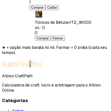
1
Comprar
Craftar
Troncos de Bétula
×
1
T2_WOOD
un.
:
0
0
Comprar
Farmar
★ = opção mais barata no nó. Farmar = 0 prata (custa seu
tempo).
Albion CraftPath
Calculadora de craft, lucro e arbitragem para o Albion
Online.
Categorias
Armas