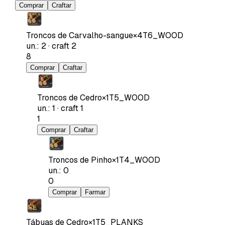
Comprar
Craftar
Troncos de Carvalho-sangue
×
4
T6_WOOD
un.
:
2
·
craft
2
8
Comprar
Craftar
Troncos de Cedro
×
1
T5_WOOD
un.
:
1
·
craft
1
1
Comprar
Craftar
Troncos de Pinho
×
1
T4_WOOD
un.
:
0
0
Comprar
Farmar
Tábuas de Cedro
×
1
T5_PLANKS