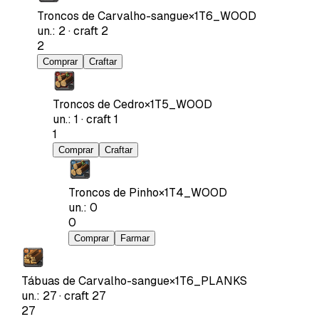
Troncos de Carvalho-sangue
×
1
T6_WOOD
un.
:
2
·
craft
2
2
Comprar
Craftar
Troncos de Cedro
×
1
T5_WOOD
un.
:
1
·
craft
1
1
Comprar
Craftar
Troncos de Pinho
×
1
T4_WOOD
un.
:
0
0
Comprar
Farmar
Tábuas de Carvalho-sangue
×
1
T6_PLANKS
un.
:
27
·
craft
27
27