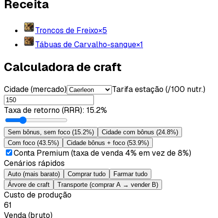
Receita
Troncos de Freixo
×
5
Tábuas de Carvalho-sangue
×
1
Calculadora de craft
Cidade (mercado)
Tarifa estação (/100 nutr.)
Taxa de retorno (RRR)
:
15.2%
Sem bônus, sem foco
(
15.2%
)
Cidade com bônus
(
24.8%
)
Com foco
(
43.5%
)
Cidade bônus + foco
(
53.9%
)
Conta Premium (taxa de venda 4% em vez de 8%)
Cenários rápidos
Auto (mais barato)
Comprar tudo
Farmar tudo
Árvore de craft
Transporte (comprar A → vender B)
Custo de produção
61
Venda (bruto)