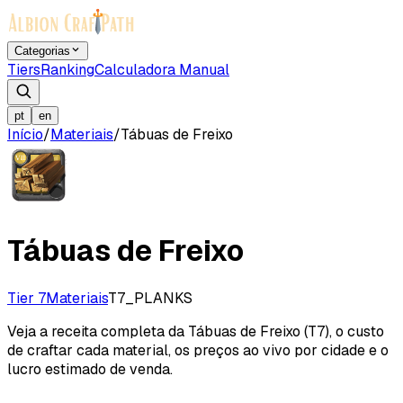
Categorias
Tiers
Ranking
Calculadora Manual
pt
en
Início
/
Materiais
/
Tábuas de Freixo
Tábuas de Freixo
Tier 7
Materiais
T7_PLANKS
Veja a receita completa da Tábuas de Freixo (T7), o custo
de craftar cada material, os preços ao vivo por cidade e o
lucro estimado de venda.