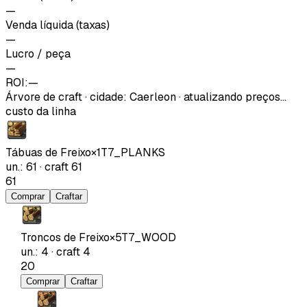
—
Venda líquida (taxas)
—
Lucro / peça
—
ROI:
—
Árvore de craft
·
cidade
:
Caerleon
· atualizando preços…
custo da linha
Tábuas de Freixo
×
1
T7_PLANKS
un.
:
61
·
craft
61
61
Comprar
Craftar
Troncos de Freixo
×
5
T7_WOOD
un.
:
4
·
craft
4
20
Comprar
Craftar