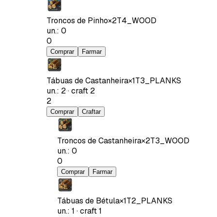
Troncos de Pinho
×
2
T4_WOOD
un.
:
0
0
Comprar
Farmar
Tábuas de Castanheira
×
1
T3_PLANKS
un.
:
2
·
craft
2
2
Comprar
Craftar
Troncos de Castanheira
×
2
T3_WOOD
un.
:
0
0
Comprar
Farmar
Tábuas de Bétula
×
1
T2_PLANKS
un.
:
1
·
craft
1