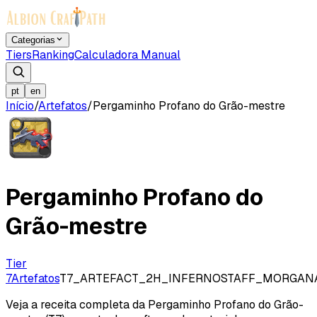
Categorias
Tiers
Ranking
Calculadora Manual
pt
en
Início
/
Artefatos
/
Pergaminho Profano do Grão-mestre
Pergaminho Profano do
Grão-mestre
Tier
7
Artefatos
T7_ARTEFACT_2H_INFERNOSTAFF_MORGAN
Veja a receita completa da Pergaminho Profano do Grão-