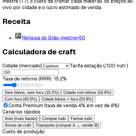
mestre (T7), o custo de craftar cada material, os preços ao
vivo por cidade e o lucro estimado de venda.
Receita
Relíquia do Grão-mestre
×
50
Calculadora de craft
Cidade (mercado)
Tarifa estação (/100 nutr.)
Taxa de retorno (RRR)
:
15.2%
Sem bônus, sem foco
(
15.2%
)
Cidade com bônus
(
24.8%
)
Com foco
(
43.5%
)
Cidade bônus + foco
(
53.9%
)
Conta Premium (taxa de venda 4% em vez de 8%)
Cenários rápidos
Auto (mais barato)
Comprar tudo
Farmar tudo
Árvore de craft
Transporte (comprar A → vender B)
Custo de produção