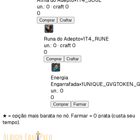
Alma do Adepto
×
1
T4_SOUL
un.
:
0
·
craft
0
0
Comprar
Craftar
Runa do Adepto
×
1
T4_RUNE
un.
:
0
·
craft
0
0
Comprar
Craftar
Energia
Engarrafada
×
1
UNIQUE_GVGTOKEN_G
un.
:
0
0
Comprar
Farmar
★ = opção mais barata no nó. Farmar = 0 prata (custa seu
tempo).