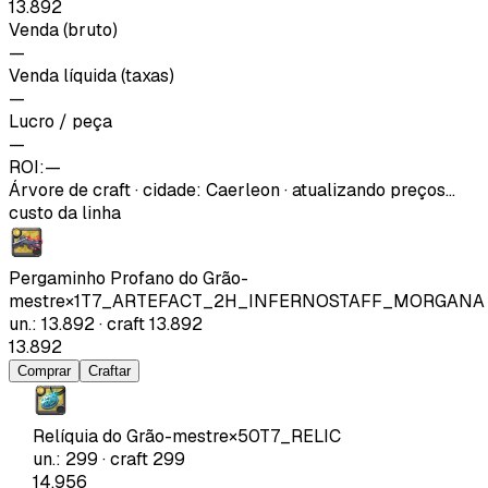
13.892
Venda (bruto)
—
Venda líquida (taxas)
—
Lucro / peça
—
ROI:
—
Árvore de craft
·
cidade
:
Caerleon
· atualizando preços…
custo da linha
Pergaminho Profano do Grão-
mestre
×
1
T7_ARTEFACT_2H_INFERNOSTAFF_MORGANA
un.
:
13.892
·
craft
13.892
13.892
Comprar
Craftar
Relíquia do Grão-mestre
×
50
T7_RELIC
un.
:
299
·
craft
299
14.956