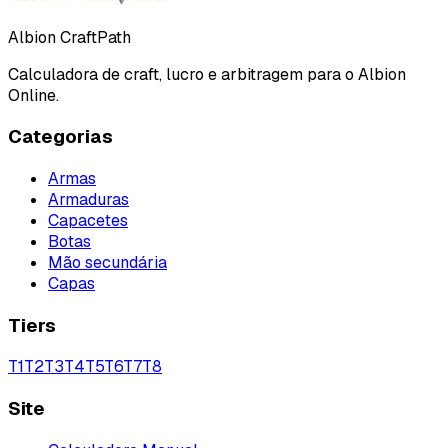
Albion CraftPath
Calculadora de craft, lucro e arbitragem para o Albion
Online.
Categorias
Armas
Armaduras
Capacetes
Botas
Mão secundária
Capas
Tiers
T
1
T
2
T
3
T
4
T
5
T
6
T
7
T
8
Site