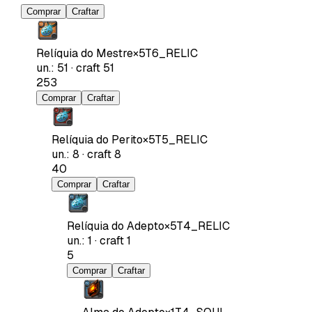
Comprar
Craftar
Relíquia do Mestre
×
5
T6_RELIC
un.
:
51
·
craft
51
253
Comprar
Craftar
Relíquia do Perito
×
5
T5_RELIC
un.
:
8
·
craft
8
40
Comprar
Craftar
Relíquia do Adepto
×
5
T4_RELIC
un.
:
1
·
craft
1
5
Comprar
Craftar