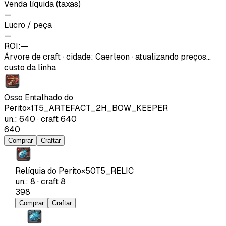
Venda líquida (taxas)
—
Lucro / peça
—
ROI:
—
Árvore de craft
·
cidade
:
Caerleon
· atualizando preços…
custo da linha
Osso Entalhado do
Perito
×
1
T5_ARTEFACT_2H_BOW_KEEPER
un.
:
640
·
craft
640
640
Comprar
Craftar
Relíquia do Perito
×
50
T5_RELIC
un.
:
8
·
craft
8
398
Comprar
Craftar