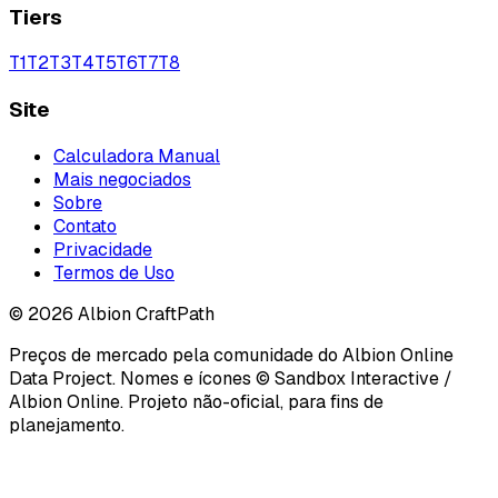
Tiers
T
1
T
2
T
3
T
4
T
5
T
6
T
7
T
8
Site
Calculadora Manual
Mais negociados
Sobre
Contato
Privacidade
Termos de Uso
©
2026
Albion CraftPath
Preços de mercado pela comunidade do Albion Online
Data Project. Nomes e ícones © Sandbox Interactive /
Albion Online. Projeto não-oficial, para fins de
planejamento.