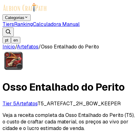
Categorias
Tiers
Ranking
Calculadora Manual
pt
en
Início
/
Artefatos
/
Osso Entalhado do Perito
Osso Entalhado do Perito
Tier 5
Artefatos
T5_ARTEFACT_2H_BOW_KEEPER
Veja a receita completa da Osso Entalhado do Perito (T5),
o custo de craftar cada material, os preços ao vivo por
cidade e o lucro estimado de venda.