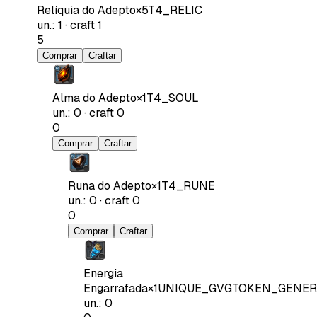
Relíquia do Adepto
×
5
T4_RELIC
un.
:
1
·
craft
1
5
Comprar
Craftar
Alma do Adepto
×
1
T4_SOUL
un.
:
0
·
craft
0
0
Comprar
Craftar
Runa do Adepto
×
1
T4_RUNE
un.
:
0
·
craft
0
0
Comprar
Craftar
Energia
Engarrafada
×
1
UNIQUE_GVGTOKEN_GENER
un.
:
0