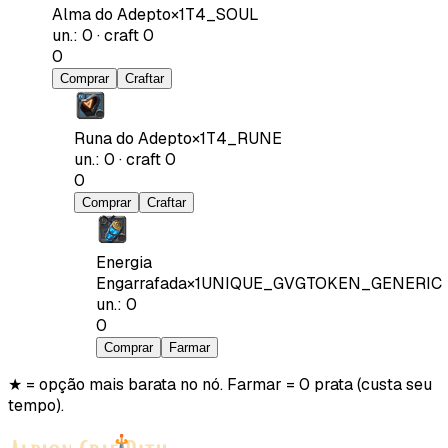
Alma do Adepto
×
1
T4_SOUL
un.
:
0
·
craft
0
0
Comprar
Craftar
Runa do Adepto
×
1
T4_RUNE
un.
:
0
·
craft
0
0
Comprar
Craftar
Energia
Engarrafada
×
1
UNIQUE_GVGTOKEN_GENERIC
un.
:
0
0
Comprar
Farmar
★ = opção mais barata no nó. Farmar = 0 prata (custa seu
tempo).