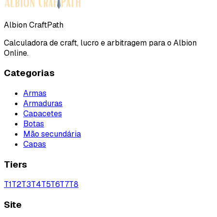
Albion CraftPath
Calculadora de craft, lucro e arbitragem para o Albion
Online.
Categorias
Armas
Armaduras
Capacetes
Botas
Mão secundária
Capas
Tiers
T
1
T
2
T
3
T
4
T
5
T
6
T
7
T
8
Site