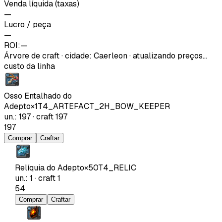
Venda líquida (taxas)
—
Lucro / peça
—
ROI:
—
Árvore de craft
·
cidade
:
Caerleon
· atualizando preços…
custo da linha
Osso Entalhado do
Adepto
×
1
T4_ARTEFACT_2H_BOW_KEEPER
un.
:
197
·
craft
197
197
Comprar
Craftar
Relíquia do Adepto
×
50
T4_RELIC
un.
:
1
·
craft
1
54
Comprar
Craftar