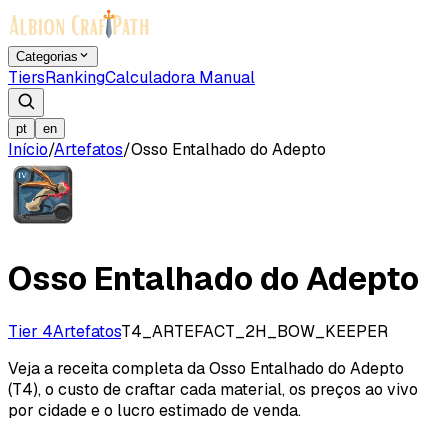
Categorias
Tiers
Ranking
Calculadora Manual
pt
en
Início
/
Artefatos
/
Osso Entalhado do Adepto
Osso Entalhado do Adepto
Tier 4
Artefatos
T4_ARTEFACT_2H_BOW_KEEPER
Veja a receita completa da Osso Entalhado do Adepto
(T4), o custo de craftar cada material, os preços ao vivo
por cidade e o lucro estimado de venda.