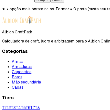
★ = opção mais barata no nó. Farmar = 0 prata (custa seu t
Albion CraftPath
Calculadora de craft, lucro e arbitragem para o Albion Onlin
Categorias
Armas
Armaduras
Capacetes
Botas
Mão secundária
Capas
Tiers
T
1
T
2
T
3
T
4
T
5
T
6
T
7
T
8