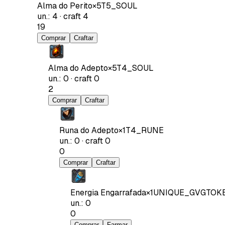
Alma do Perito
×
5
T5_SOUL
un.
:
4
·
craft
4
19
Comprar
Craftar
Alma do Adepto
×
5
T4_SOUL
un.
:
0
·
craft
0
2
Comprar
Craftar
Runa do Adepto
×
1
T4_RUNE
un.
:
0
·
craft
0
0
Comprar
Craftar
Energia Engarrafada
×
1
UNIQUE_GVGTOK
un.
:
0
0
Comprar
Farmar