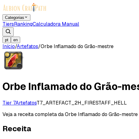
Categorias
Tiers
Ranking
Calculadora Manual
pt
en
Início
/
Artefatos
/
Orbe Inflamado do Grão-mestre
Orbe Inflamado do Grão-me
Tier 7
Artefatos
T7_ARTEFACT_2H_FIRESTAFF_HELL
Veja a receita completa da Orbe Inflamado do Grão-mestre (T
Receita