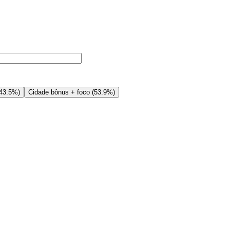
43.5%
)
Cidade bônus + foco
(
53.9%
)