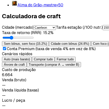
Alma do Grão-mestre
×
50
Calculadora de craft
Cidade (mercado)
Tarifa estação (/100 nutr.)
Taxa de retorno (RRR)
:
15.2%
Sem bônus, sem foco
(
15.2%
)
Cidade com bônus
(
24.8%
)
Com foco
(
Conta Premium (taxa de venda 4% em vez de 8%)
Cenários rápidos
Auto (mais barato)
Comprar tudo
Farmar tudo
Árvore de craft
Transporte (comprar A → vender B)
Custo de produção
6.664
Venda (bruto)
—
Venda líquida (taxas)
—
Lucro / peça
—