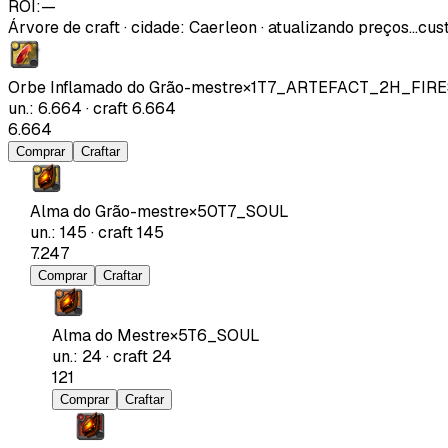
ROI:
—
Árvore de craft
·
cidade
:
Caerleon
· atualizando preços…
cust
Orbe Inflamado do Grão-mestre
×
1
T7_ARTEFACT_2H_FIRE
un.
:
6.664
·
craft
6.664
6.664
Comprar
Craftar
Alma do Grão-mestre
×
50
T7_SOUL
un.
:
145
·
craft
145
7.247
Comprar
Craftar
Alma do Mestre
×
5
T6_SOUL
un.
:
24
·
craft
24
121
Comprar
Craftar