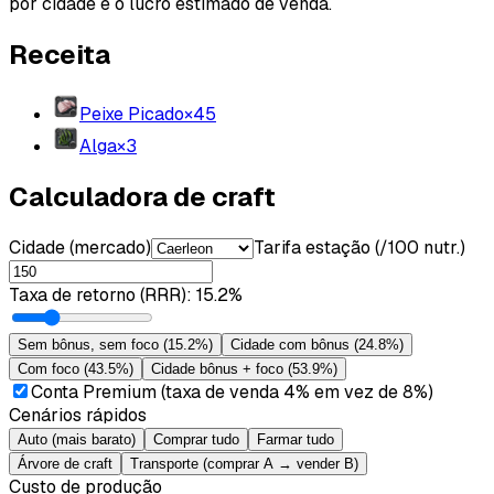
por cidade e o lucro estimado de venda.
Receita
Peixe Picado
×
45
Alga
×
3
Calculadora de craft
Cidade (mercado)
Tarifa estação (/100 nutr.)
Taxa de retorno (RRR)
:
15.2%
Sem bônus, sem foco
(
15.2%
)
Cidade com bônus
(
24.8%
)
Com foco
(
43.5%
)
Cidade bônus + foco
(
53.9%
)
Conta Premium (taxa de venda 4% em vez de 8%)
Cenários rápidos
Auto (mais barato)
Comprar tudo
Farmar tudo
Árvore de craft
Transporte (comprar A → vender B)
Custo de produção