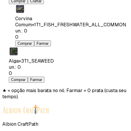
Comprar
Craftar
Corvina
Comum
×
1
T1_FISH_FRESHWATER_ALL_COMMON
un.
:
0
0
Comprar
Farmar
Alga
×
3
T1_SEAWEED
un.
:
0
0
Comprar
Farmar
★ = opção mais barata no nó. Farmar = 0 prata (custa seu
tempo).
Albion CraftPath