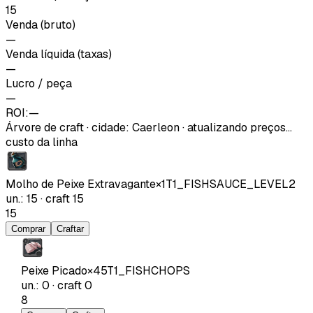
15
Venda (bruto)
—
Venda líquida (taxas)
—
Lucro / peça
—
ROI:
—
Árvore de craft
·
cidade
:
Caerleon
· atualizando preços…
custo da linha
Molho de Peixe Extravagante
×
1
T1_FISHSAUCE_LEVEL2
un.
:
15
·
craft
15
15
Comprar
Craftar
Peixe Picado
×
45
T1_FISHCHOPS
un.
:
0
·
craft
0
8