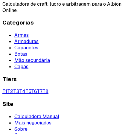
Calculadora de craft, lucro e arbitragem para o Albion
Online.
Categorias
Armas
Armaduras
Capacetes
Botas
Mão secundária
Capas
Tiers
T
1
T
2
T
3
T
4
T
5
T
6
T
7
T
8
Site
Calculadora Manual
Mais negociados
Sobre