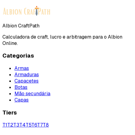
Albion CraftPath
Calculadora de craft, lucro e arbitragem para o Albion
Online.
Categorias
Armas
Armaduras
Capacetes
Botas
Mão secundária
Capas
Tiers
T
1
T
2
T
3
T
4
T
5
T
6
T
7
T
8