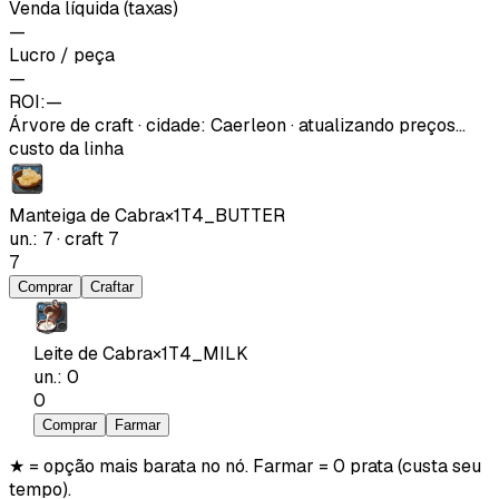
Venda líquida (taxas)
—
Lucro / peça
—
ROI:
—
Árvore de craft
·
cidade
:
Caerleon
· atualizando preços…
custo da linha
Manteiga de Cabra
×
1
T4_BUTTER
un.
:
7
·
craft
7
7
Comprar
Craftar
Leite de Cabra
×
1
T4_MILK
un.
:
0
0
Comprar
Farmar
★ = opção mais barata no nó. Farmar = 0 prata (custa seu
tempo).