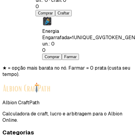
un.
:
0
·
craft
0
0
Comprar
Craftar
Energia
Engarrafada
×
1
UNIQUE_GVGTOKEN_GEN
un.
:
0
0
Comprar
Farmar
★ = opção mais barata no nó. Farmar = 0 prata (custa seu
tempo).
Albion CraftPath
Calculadora de craft, lucro e arbitragem para o Albion
Online.
Categorias