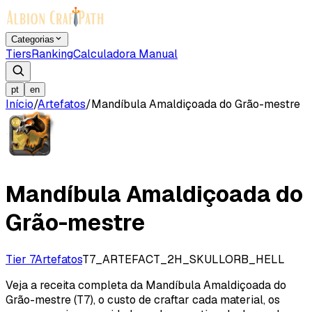
Categorias
Tiers
Ranking
Calculadora Manual
pt
en
Início
/
Artefatos
/
Mandíbula Amaldiçoada do Grão-mestre
Mandíbula Amaldiçoada do
Grão-mestre
Tier 7
Artefatos
T7_ARTEFACT_2H_SKULLORB_HELL
Veja a receita completa da Mandíbula Amaldiçoada do
Grão-mestre (T7), o custo de craftar cada material, os