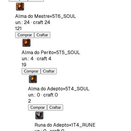
Alma do Mestre
×
5
T6_SOUL
un.
:
24
·
craft
24
121
Comprar
Craftar
Alma do Perito
×
5
T5_SOUL
un.
:
4
·
craft
4
19
Comprar
Craftar
Alma do Adepto
×
5
T4_SOUL
un.
:
0
·
craft
0
2
Comprar
Craftar
Runa do Adepto
×
1
T4_RUNE