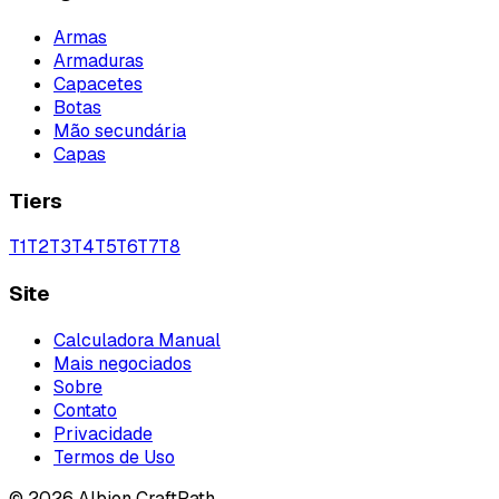
Armas
Armaduras
Capacetes
Botas
Mão secundária
Capas
Tiers
T
1
T
2
T
3
T
4
T
5
T
6
T
7
T
8
Site
Calculadora Manual
Mais negociados
Sobre
Contato
Privacidade
Termos de Uso
©
2026
Albion CraftPath