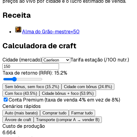
preços ao vivo por cidade e o lucro estimado de venda.
Receita
Alma do Grão-mestre
×
50
Calculadora de craft
Cidade (mercado)
Tarifa estação (/100 nutr.)
Taxa de retorno (RRR)
:
15.2%
Sem bônus, sem foco
(
15.2%
)
Cidade com bônus
(
24.8%
)
Com foco
(
43.5%
)
Cidade bônus + foco
(
53.9%
)
Conta Premium (taxa de venda 4% em vez de 8%)
Cenários rápidos
Auto (mais barato)
Comprar tudo
Farmar tudo
Árvore de craft
Transporte (comprar A → vender B)
Custo de produção
6.664