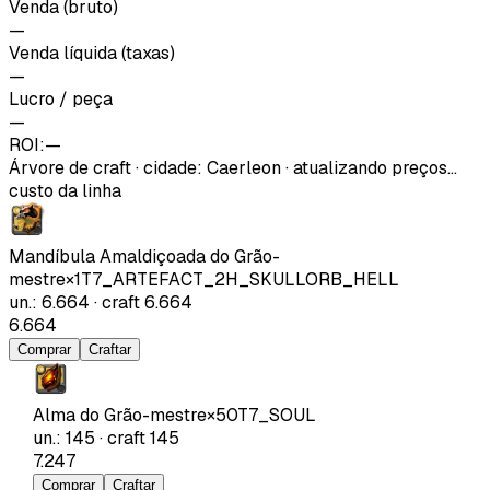
Venda (bruto)
—
Venda líquida (taxas)
—
Lucro / peça
—
ROI:
—
Árvore de craft
·
cidade
:
Caerleon
· atualizando preços…
custo da linha
Mandíbula Amaldiçoada do Grão-
mestre
×
1
T7_ARTEFACT_2H_SKULLORB_HELL
un.
:
6.664
·
craft
6.664
6.664
Comprar
Craftar
Alma do Grão-mestre
×
50
T7_SOUL
un.
:
145
·
craft
145
7.247
Comprar
Craftar