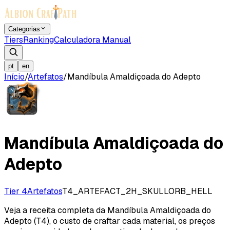
Categorias
Tiers
Ranking
Calculadora Manual
pt
en
Início
/
Artefatos
/
Mandíbula Amaldiçoada do Adepto
Mandíbula Amaldiçoada do
Adepto
Tier 4
Artefatos
T4_ARTEFACT_2H_SKULLORB_HELL
Veja a receita completa da Mandíbula Amaldiçoada do
Adepto (T4), o custo de craftar cada material, os preços