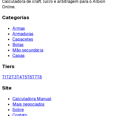
Calculadora de craft, lucro e arbitragem para o Albion
Online.
Categorias
Armas
Armaduras
Capacetes
Botas
Mão secundária
Capas
Tiers
T
1
T
2
T
3
T
4
T
5
T
6
T
7
T
8
Site
Calculadora Manual
Mais negociados
Sobre
Contato