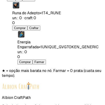
Runa do Adepto
×
1
T4_RUNE
un.
:
0
·
craft
0
0
Comprar
Craftar
Energia
Engarrafada
×
1
UNIQUE_GVGTOKEN_GENERIC
un.
:
0
0
Comprar
Farmar
★ = opção mais barata no nó. Farmar = 0 prata (custa seu
tempo).
Albion CraftPath