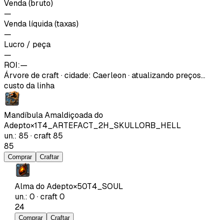
Venda (bruto)
—
Venda líquida (taxas)
—
Lucro / peça
—
ROI:
—
Árvore de craft
·
cidade
:
Caerleon
· atualizando preços…
custo da linha
Mandíbula Amaldiçoada do
Adepto
×
1
T4_ARTEFACT_2H_SKULLORB_HELL
un.
:
85
·
craft
85
85
Comprar
Craftar
Alma do Adepto
×
50
T4_SOUL
un.
:
0
·
craft
0
24
Comprar
Craftar