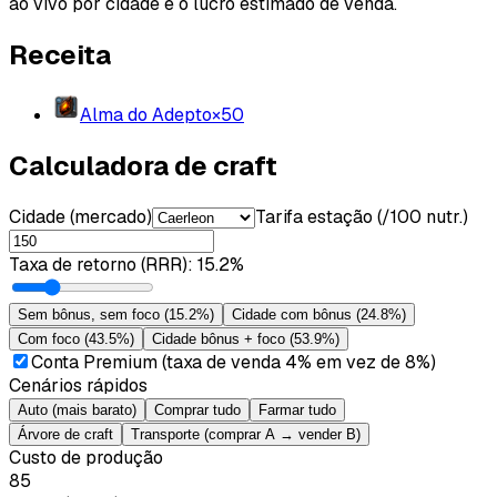
ao vivo por cidade e o lucro estimado de venda.
Receita
Alma do Adepto
×
50
Calculadora de craft
Cidade (mercado)
Tarifa estação (/100 nutr.)
Taxa de retorno (RRR)
:
15.2%
Sem bônus, sem foco
(
15.2%
)
Cidade com bônus
(
24.8%
)
Com foco
(
43.5%
)
Cidade bônus + foco
(
53.9%
)
Conta Premium (taxa de venda 4% em vez de 8%)
Cenários rápidos
Auto (mais barato)
Comprar tudo
Farmar tudo
Árvore de craft
Transporte (comprar A → vender B)
Custo de produção
85