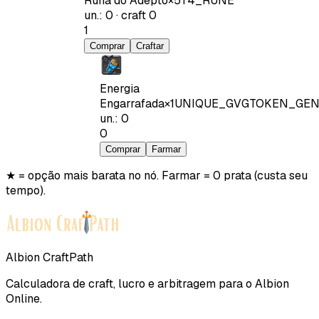
Runa do Adepto
×
5
T4_RUNE
un.
:
0
·
craft
0
1
Comprar
Craftar
Energia
Engarrafada
×
1
UNIQUE_GVGTOKEN_GEN
un.
:
0
0
Comprar
Farmar
★ = opção mais barata no nó. Farmar = 0 prata (custa seu
tempo).
Albion CraftPath
Calculadora de craft, lucro e arbitragem para o Albion
Online.