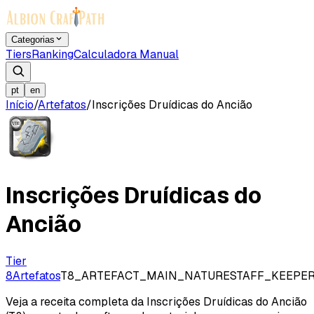
Categorias
Tiers
Ranking
Calculadora Manual
pt
en
Início
/
Artefatos
/
Inscrições Druídicas do Ancião
Inscrições Druídicas do
Ancião
Tier
8
Artefatos
T8_ARTEFACT_MAIN_NATURESTAFF_KEEPE
Veja a receita completa da Inscrições Druídicas do Ancião