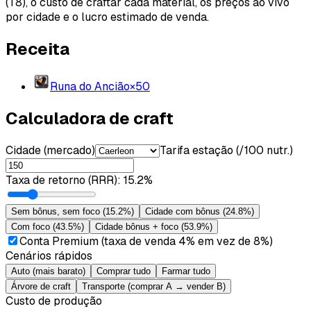
(T8), o custo de craftar cada material, os preços ao vivo
por cidade e o lucro estimado de venda.
Receita
Runa do Ancião
×
50
Calculadora de craft
Cidade (mercado)
Tarifa estação (/100 nutr.)
Taxa de retorno (RRR)
:
15.2%
Sem bônus, sem foco
(
15.2%
)
Cidade com bônus
(
24.8%
)
Com foco
(
43.5%
)
Cidade bônus + foco
(
53.9%
)
Conta Premium (taxa de venda 4% em vez de 8%)
Cenários rápidos
Auto (mais barato)
Comprar tudo
Farmar tudo
Árvore de craft
Transporte (comprar A → vender B)
Custo de produção