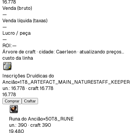
16.778
Venda (bruto)
—
Venda líquida (taxas)
—
Lucro / peça
—
ROI:
—
Árvore de craft
·
cidade
:
Caerleon
· atualizando preços…
custo da linha
Inscrições Druídicas do
Ancião
×
1
T8_ARTEFACT_MAIN_NATURESTAFF_KEEPER
un.
:
16.778
·
craft
16.778
16.778
Comprar
Craftar
Runa do Ancião
×
50
T8_RUNE
un.
:
390
·
craft
390
19.480