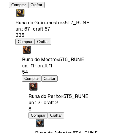
Comprar
Craftar
Runa do Grão-mestre
×
5
T7_RUNE
un.
:
67
·
craft
67
335
Comprar
Craftar
Runa do Mestre
×
5
T6_RUNE
un.
:
11
·
craft
11
54
Comprar
Craftar
Runa do Perito
×
5
T5_RUNE
un.
:
2
·
craft
2
8
Comprar
Craftar