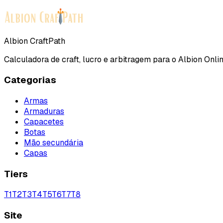
Albion CraftPath
Calculadora de craft, lucro e arbitragem para o Albion Onlin
Categorias
Armas
Armaduras
Capacetes
Botas
Mão secundária
Capas
Tiers
T
1
T
2
T
3
T
4
T
5
T
6
T
7
T
8
Site