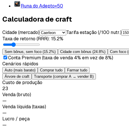
Runa do Adepto
×
50
Calculadora de craft
Cidade (mercado)
Tarifa estação (/100 nutr.)
Taxa de retorno (RRR)
:
15.2%
Sem bônus, sem foco
(
15.2%
)
Cidade com bônus
(
24.8%
)
Com foco
(
Conta Premium (taxa de venda 4% em vez de 8%)
Cenários rápidos
Auto (mais barato)
Comprar tudo
Farmar tudo
Árvore de craft
Transporte (comprar A → vender B)
Custo de produção
23
Venda (bruto)
—
Venda líquida (taxas)
—
Lucro / peça
—