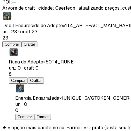
ROI:
—
Árvore de craft
·
cidade
:
Caerleon
· atualizando preços…
cust
Débil Endurecido do Adepto
×
1
T4_ARTEFACT_MAIN_RAP
un.
:
23
·
craft
23
23
Comprar
Craftar
Runa do Adepto
×
50
T4_RUNE
un.
:
0
·
craft
0
8
Comprar
Craftar
Energia Engarrafada
×
1
UNIQUE_GVGTOKEN_GENERI
un.
:
0
0
Comprar
Farmar
★ = opção mais barata no nó. Farmar = 0 prata (custa seu t