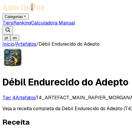
Categorias
Tiers
Ranking
Calculadora Manual
pt
en
Início
/
Artefatos
/
Débil Endurecido do Adepto
Débil Endurecido do Adepto
Tier 4
Artefatos
T4_ARTEFACT_MAIN_RAPIER_MORGAN
Veja a receita completa da Débil Endurecido do Adepto (T4),
Receita