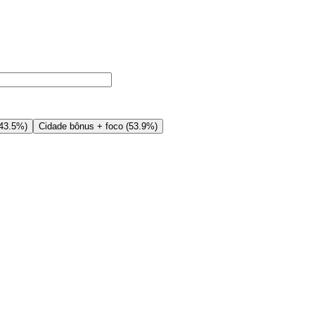
43.5%
)
Cidade bônus + foco
(
53.9%
)