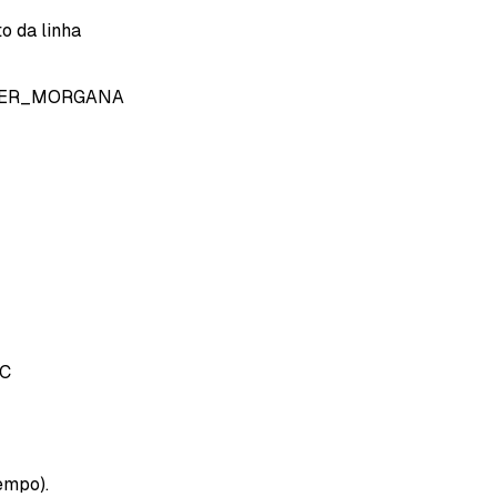
o da linha
IER_MORGANA
C
empo).