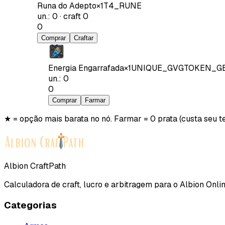
Runa do Adepto
×
1
T4_RUNE
un.
:
0
·
craft
0
0
Comprar
Craftar
Energia Engarrafada
×
1
UNIQUE_GVGTOKEN_G
un.
:
0
0
Comprar
Farmar
★ = opção mais barata no nó. Farmar = 0 prata (custa seu t
Albion CraftPath
Calculadora de craft, lucro e arbitragem para o Albion Onlin
Categorias