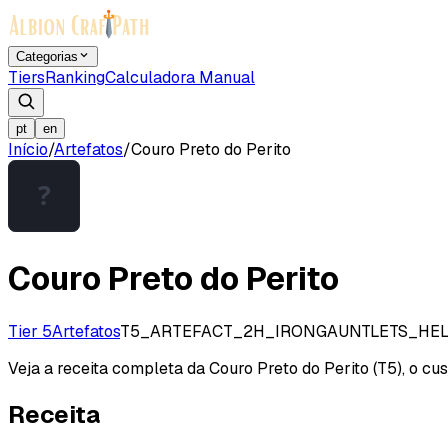
Categorias
Tiers
Ranking
Calculadora Manual
pt
en
Início
/
Artefatos
/
Couro Preto do Perito
Couro Preto do Perito
Tier 5
Artefatos
T5_ARTEFACT_2H_IRONGAUNTLETS_HE
Veja a receita completa da Couro Preto do Perito (T5), o cu
Receita