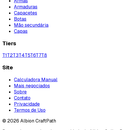
Armas
Armaduras
Capacetes
Botas
Mão secundária
Capas
Tiers
T
1
T
2
T
3
T
4
T
5
T
6
T
7
T
8
Site
Calculadora Manual
Mais negociados
Sobre
Contato
Privacidade
Termos de Uso
©
2026
Albion CraftPath