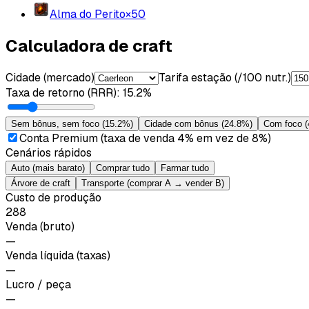
Alma do Perito
×
50
Calculadora de craft
Cidade (mercado)
Tarifa estação (/100 nutr.)
Taxa de retorno (RRR)
:
15.2%
Sem bônus, sem foco
(
15.2%
)
Cidade com bônus
(
24.8%
)
Com foco
(
Conta Premium (taxa de venda 4% em vez de 8%)
Cenários rápidos
Auto (mais barato)
Comprar tudo
Farmar tudo
Árvore de craft
Transporte (comprar A → vender B)
Custo de produção
288
Venda (bruto)
—
Venda líquida (taxas)
—
Lucro / peça
—