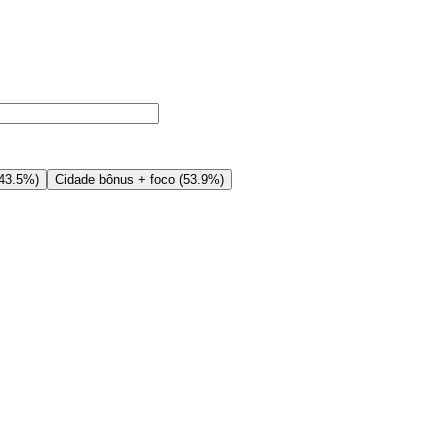
43.5%
)
Cidade bônus + foco
(
53.9%
)