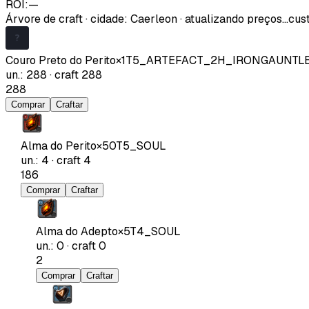
ROI:
—
Árvore de craft
·
cidade
:
Caerleon
· atualizando preços…
cust
Couro Preto do Perito
×
1
T5_ARTEFACT_2H_IRONGAUNTL
un.
:
288
·
craft
288
288
Comprar
Craftar
Alma do Perito
×
50
T5_SOUL
un.
:
4
·
craft
4
186
Comprar
Craftar
Alma do Adepto
×
5
T4_SOUL
un.
:
0
·
craft
0
2
Comprar
Craftar