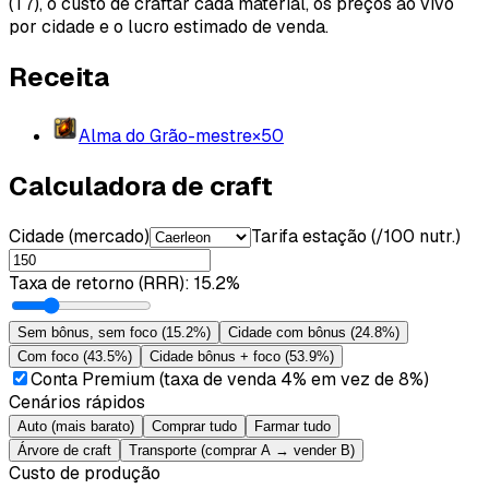
(T7), o custo de craftar cada material, os preços ao vivo
por cidade e o lucro estimado de venda.
Receita
Alma do Grão-mestre
×
50
Calculadora de craft
Cidade (mercado)
Tarifa estação (/100 nutr.)
Taxa de retorno (RRR)
:
15.2%
Sem bônus, sem foco
(
15.2%
)
Cidade com bônus
(
24.8%
)
Com foco
(
43.5%
)
Cidade bônus + foco
(
53.9%
)
Conta Premium (taxa de venda 4% em vez de 8%)
Cenários rápidos
Auto (mais barato)
Comprar tudo
Farmar tudo
Árvore de craft
Transporte (comprar A → vender B)
Custo de produção