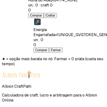
Runa do Adepto
×
1
T4_RUNE
un.
:
0
·
craft
0
0
Comprar
Craftar
Energia
Engarrafada
×
1
UNIQUE_GVGTOKEN_GEN
un.
:
0
0
Comprar
Farmar
★ = opção mais barata no nó. Farmar = 0 prata (custa seu
tempo).
Albion CraftPath
Calculadora de craft, lucro e arbitragem para o Albion
Online.