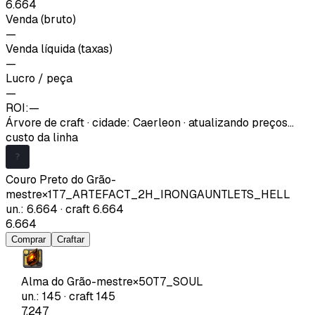
6.664
Venda (bruto)
—
Venda líquida (taxas)
—
Lucro / peça
—
ROI:
—
Árvore de craft
·
cidade
:
Caerleon
· atualizando preços…
custo da linha
Couro Preto do Grão-
mestre
×
1
T7_ARTEFACT_2H_IRONGAUNTLETS_HELL
un.
:
6.664
·
craft
6.664
6.664
Comprar
Craftar
Alma do Grão-mestre
×
50
T7_SOUL
un.
:
145
·
craft
145
7.247