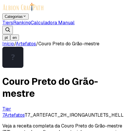
Categorias
Tiers
Ranking
Calculadora Manual
pt
en
Início
/
Artefatos
/
Couro Preto do Grão-mestre
Couro Preto do Grão-
mestre
Tier
7
Artefatos
T7_ARTEFACT_2H_IRONGAUNTLETS_HELL
Veja a receita completa da Couro Preto do Grão-mestre