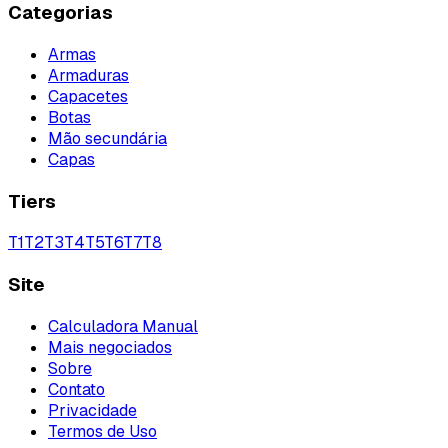
Categorias
Armas
Armaduras
Capacetes
Botas
Mão secundária
Capas
Tiers
T
1
T
2
T
3
T
4
T
5
T
6
T
7
T
8
Site
Calculadora Manual
Mais negociados
Sobre
Contato
Privacidade
Termos de Uso