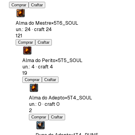
Comprar
Craftar
Alma do Mestre
×
5
T6_SOUL
un.
:
24
·
craft
24
121
Comprar
Craftar
Alma do Perito
×
5
T5_SOUL
un.
:
4
·
craft
4
19
Comprar
Craftar
Alma do Adepto
×
5
T4_SOUL
un.
:
0
·
craft
0
2
Comprar
Craftar