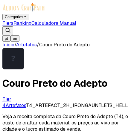
Categorias
Tiers
Ranking
Calculadora Manual
pt
en
Início
/
Artefatos
/
Couro Preto do Adepto
Couro Preto do Adepto
Tier
4
Artefatos
T4_ARTEFACT_2H_IRONGAUNTLETS_HELL
Veja a receita completa da Couro Preto do Adepto (T4), o
custo de craftar cada material, os preços ao vivo por
cidade e o lucro estimado de venda.