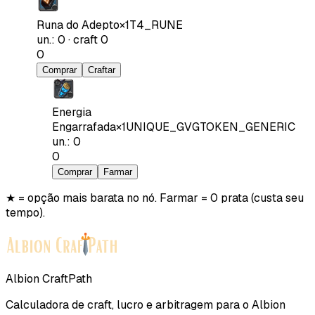
Runa do Adepto
×
1
T4_RUNE
un.
:
0
·
craft
0
0
Comprar
Craftar
Energia
Engarrafada
×
1
UNIQUE_GVGTOKEN_GENERIC
un.
:
0
0
Comprar
Farmar
★ = opção mais barata no nó. Farmar = 0 prata (custa seu
tempo).
Albion CraftPath
Calculadora de craft, lucro e arbitragem para o Albion