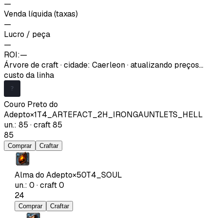
—
Venda líquida (taxas)
—
Lucro / peça
—
ROI:
—
Árvore de craft
·
cidade
:
Caerleon
· atualizando preços…
custo da linha
Couro Preto do
Adepto
×
1
T4_ARTEFACT_2H_IRONGAUNTLETS_HELL
un.
:
85
·
craft
85
85
Comprar
Craftar
Alma do Adepto
×
50
T4_SOUL
un.
:
0
·
craft
0
24
Comprar
Craftar