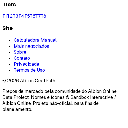
Tiers
T
1
T
2
T
3
T
4
T
5
T
6
T
7
T
8
Site
Calculadora Manual
Mais negociados
Sobre
Contato
Privacidade
Termos de Uso
©
2026
Albion CraftPath
Preços de mercado pela comunidade do Albion Online
Data Project. Nomes e ícones © Sandbox Interactive /
Albion Online. Projeto não-oficial, para fins de
planejamento.