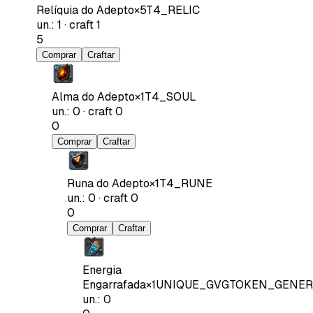
Relíquia do Adepto
×
5
T4_RELIC
un.
:
1
·
craft
1
5
Comprar
Craftar
Alma do Adepto
×
1
T4_SOUL
un.
:
0
·
craft
0
0
Comprar
Craftar
Runa do Adepto
×
1
T4_RUNE
un.
:
0
·
craft
0
0
Comprar
Craftar
Energia
Engarrafada
×
1
UNIQUE_GVGTOKEN_GENER
un.
:
0