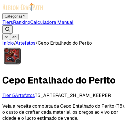
Categorias
Tiers
Ranking
Calculadora Manual
pt
en
Início
/
Artefatos
/
Cepo Entalhado do Perito
Cepo Entalhado do Perito
Tier 5
Artefatos
T5_ARTEFACT_2H_RAM_KEEPER
Veja a receita completa da Cepo Entalhado do Perito (T5),
o custo de craftar cada material, os preços ao vivo por
cidade e o lucro estimado de venda.