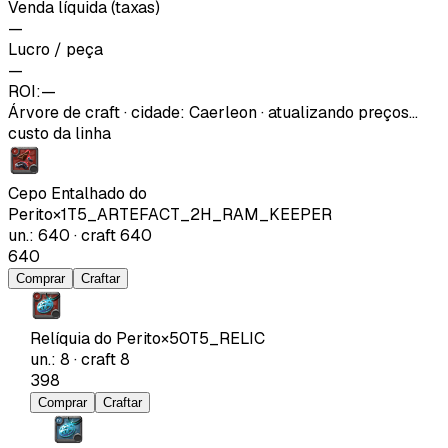
Venda líquida (taxas)
—
Lucro / peça
—
ROI:
—
Árvore de craft
·
cidade
:
Caerleon
· atualizando preços…
custo da linha
Cepo Entalhado do
Perito
×
1
T5_ARTEFACT_2H_RAM_KEEPER
un.
:
640
·
craft
640
640
Comprar
Craftar
Relíquia do Perito
×
50
T5_RELIC
un.
:
8
·
craft
8
398
Comprar
Craftar