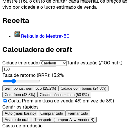
Mestre (T6), o custo de craftar cada material, os preços ao
vivo por cidade e o lucro estimado de venda.
Receita
Relíquia do Mestre
×
50
Calculadora de craft
Cidade (mercado)
Tarifa estação (/100 nutr.)
Taxa de retorno (RRR)
:
15.2%
Sem bônus, sem foco
(
15.2%
)
Cidade com bônus
(
24.8%
)
Com foco
(
43.5%
)
Cidade bônus + foco
(
53.9%
)
Conta Premium (taxa de venda 4% em vez de 8%)
Cenários rápidos
Auto (mais barato)
Comprar tudo
Farmar tudo
Árvore de craft
Transporte (comprar A → vender B)
Custo de produção