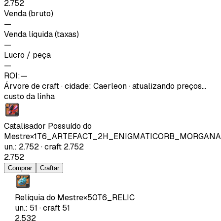
2.752
Venda (bruto)
—
Venda líquida (taxas)
—
Lucro / peça
—
ROI:
—
Árvore de craft
·
cidade
:
Caerleon
· atualizando preços…
custo da linha
Catalisador Possuído do
Mestre
×
1
T6_ARTEFACT_2H_ENIGMATICORB_MORGANA
un.
:
2.752
·
craft
2.752
2.752
Comprar
Craftar
Relíquia do Mestre
×
50
T6_RELIC
un.
:
51
·
craft
51
2.532