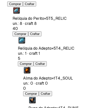
Comprar
Craftar
Relíquia do Perito
×
5
T5_RELIC
un.
:
8
·
craft
8
40
Comprar
Craftar
Relíquia do Adepto
×
5
T4_RELIC
un.
:
1
·
craft
1
5
Comprar
Craftar
Alma do Adepto
×
1
T4_SOUL
un.
:
0
·
craft
0
0
Comprar
Craftar