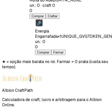
Runa do Adepto
×
1
T4_RUNE
un.
:
0
·
craft
0
0
Comprar
Craftar
Energia
Engarrafada
×
1
UNIQUE_GVGTOKEN_GEN
un.
:
0
0
Comprar
Farmar
★ = opção mais barata no nó. Farmar = 0 prata (custa seu
tempo).
Albion CraftPath
Calculadora de craft, lucro e arbitragem para o Albion
Online.