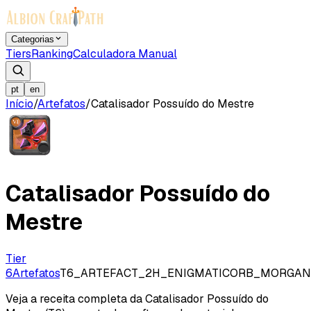
Categorias
Tiers
Ranking
Calculadora Manual
pt
en
Início
/
Artefatos
/
Catalisador Possuído do Mestre
Catalisador Possuído do
Mestre
Tier
6
Artefatos
T6_ARTEFACT_2H_ENIGMATICORB_MORGA
Veja a receita completa da Catalisador Possuído do