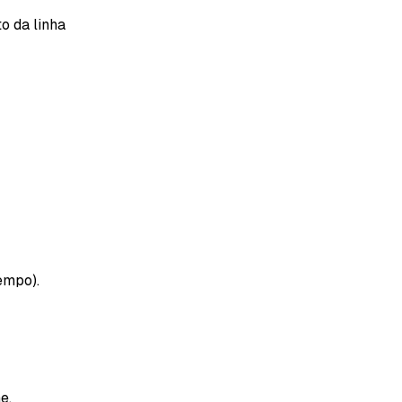
o da linha
empo).
e.