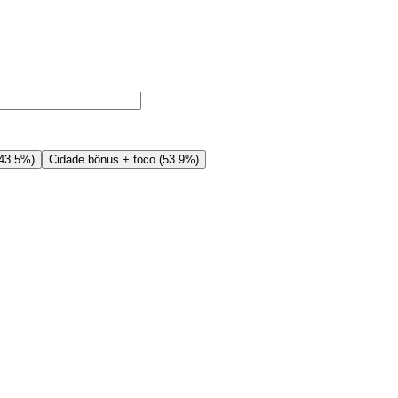
43.5%
)
Cidade bônus + foco
(
53.9%
)