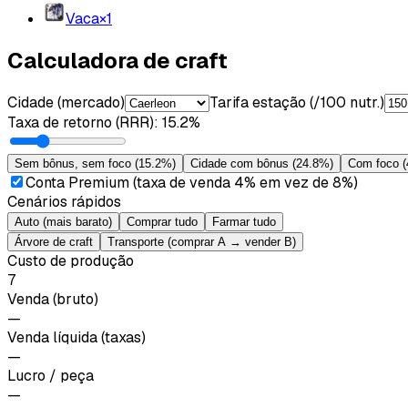
Vaca
×
1
Calculadora de craft
Cidade (mercado)
Tarifa estação (/100 nutr.)
Taxa de retorno (RRR)
:
15.2%
Sem bônus, sem foco
(
15.2%
)
Cidade com bônus
(
24.8%
)
Com foco
(
Conta Premium (taxa de venda 4% em vez de 8%)
Cenários rápidos
Auto (mais barato)
Comprar tudo
Farmar tudo
Árvore de craft
Transporte (comprar A → vender B)
Custo de produção
7
Venda (bruto)
—
Venda líquida (taxas)
—
Lucro / peça
—