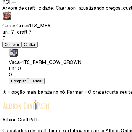
ROI:
—
Árvore de craft
·
cidade
:
Caerleon
· atualizando preços…
cust
Carne Crua
×
1
T8_MEAT
un.
:
7
·
craft
7
7
Comprar
Craftar
Vaca
×
1
T8_FARM_COW_GROWN
un.
:
0
0
Comprar
Farmar
★ = opção mais barata no nó. Farmar = 0 prata (custa seu t
Albion CraftPath
Calculadora de craft, lucro e arbitragem para o Albion Onlin