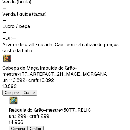
Venda (bruto)
—
Venda líquida (taxas)
—
Lucro / peça
—
ROI:
—
Árvore de craft
·
cidade
:
Caerleon
· atualizando preços…
custo da linha
Cabeça de Maça Imbuída do Grão-
mestre
×
1
T7_ARTEFACT_2H_MACE_MORGANA
un.
:
13.892
·
craft
13.892
13.892
Comprar
Craftar
Relíquia do Grão-mestre
×
50
T7_RELIC
un.
:
299
·
craft
299
14.956
Comprar
Craftar