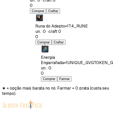
un.
:
0
·
craft
0
0
Comprar
Craftar
Runa do Adepto
×
1
T4_RUNE
un.
:
0
·
craft
0
0
Comprar
Craftar
Energia
Engarrafada
×
1
UNIQUE_GVGTOKEN_G
un.
:
0
0
Comprar
Farmar
★ = opção mais barata no nó. Farmar = 0 prata (custa seu
tempo).