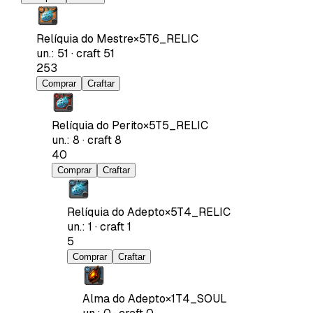
Relíquia do Mestre
×
5
T6_RELIC
un.
:
51
·
craft
51
253
Comprar
Craftar
Relíquia do Perito
×
5
T5_RELIC
un.
:
8
·
craft
8
40
Comprar
Craftar
Relíquia do Adepto
×
5
T4_RELIC
un.
:
1
·
craft
1
5
Comprar
Craftar
Alma do Adepto
×
1
T4_SOUL