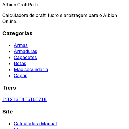
Albion CraftPath
Calculadora de craft, lucro e arbitragem para o Albion
Online.
Categorias
Armas
Armaduras
Capacetes
Botas
Mão secundária
Capas
Tiers
T
1
T
2
T
3
T
4
T
5
T
6
T
7
T
8
Site
Calculadora Manual