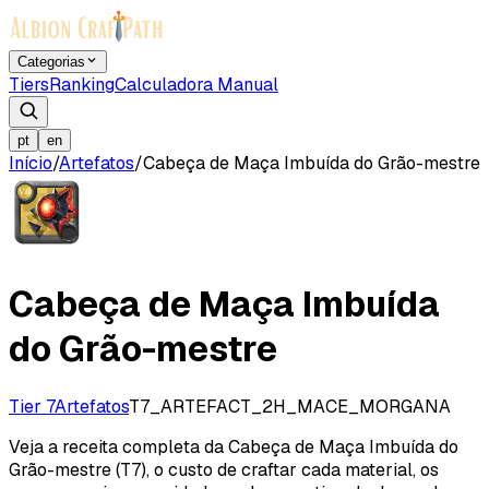
Categorias
Tiers
Ranking
Calculadora Manual
pt
en
Início
/
Artefatos
/
Cabeça de Maça Imbuída do Grão-mestre
Cabeça de Maça Imbuída
do Grão-mestre
Tier 7
Artefatos
T7_ARTEFACT_2H_MACE_MORGANA
Veja a receita completa da Cabeça de Maça Imbuída do
Grão-mestre (T7), o custo de craftar cada material, os