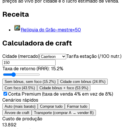
preços ao vivo por cidade e o lucro estimado de venda.
Receita
Relíquia do Grão-mestre
×
50
Calculadora de craft
Cidade (mercado)
Tarifa estação (/100 nutr.)
Taxa de retorno (RRR)
:
15.2%
Sem bônus, sem foco
(
15.2%
)
Cidade com bônus
(
24.8%
)
Com foco
(
43.5%
)
Cidade bônus + foco
(
53.9%
)
Conta Premium (taxa de venda 4% em vez de 8%)
Cenários rápidos
Auto (mais barato)
Comprar tudo
Farmar tudo
Árvore de craft
Transporte (comprar A → vender B)
Custo de produção
13.892