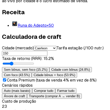
ao vivo por cidade e o lucro estimado de venda.
Receita
Runa do Adepto
×
50
Calculadora de craft
Cidade (mercado)
Tarifa estação (/100 nutr.)
Taxa de retorno (RRR)
:
15.2%
Sem bônus, sem foco
(
15.2%
)
Cidade com bônus
(
24.8%
)
Com foco
(
43.5%
)
Cidade bônus + foco
(
53.9%
)
Conta Premium (taxa de venda 4% em vez de 8%)
Cenários rápidos
Auto (mais barato)
Comprar tudo
Farmar tudo
Árvore de craft
Transporte (comprar A → vender B)
Custo de produção
23