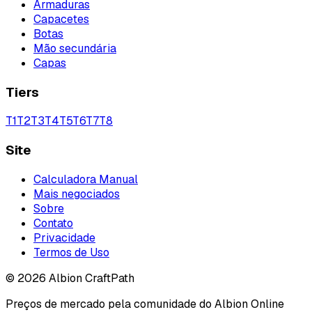
Armaduras
Capacetes
Botas
Mão secundária
Capas
Tiers
T
1
T
2
T
3
T
4
T
5
T
6
T
7
T
8
Site
Calculadora Manual
Mais negociados
Sobre
Contato
Privacidade
Termos de Uso
©
2026
Albion CraftPath
Preços de mercado pela comunidade do Albion Online