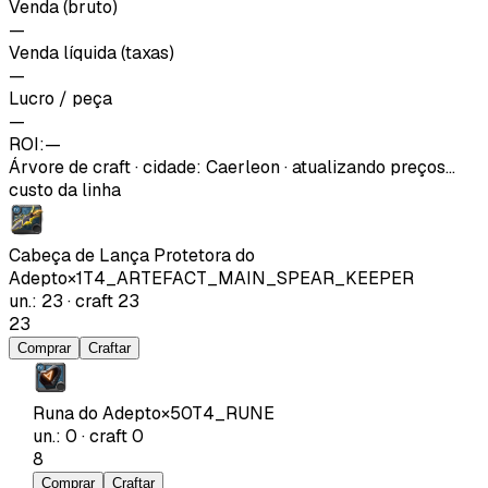
Venda (bruto)
—
Venda líquida (taxas)
—
Lucro / peça
—
ROI:
—
Árvore de craft
·
cidade
:
Caerleon
· atualizando preços…
custo da linha
Cabeça de Lança Protetora do
Adepto
×
1
T4_ARTEFACT_MAIN_SPEAR_KEEPER
un.
:
23
·
craft
23
23
Comprar
Craftar
Runa do Adepto
×
50
T4_RUNE
un.
:
0
·
craft
0
8
Comprar
Craftar