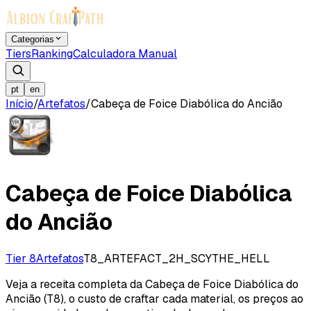
Categorias
Tiers
Ranking
Calculadora Manual
pt
en
Início
/
Artefatos
/
Cabeça de Foice Diabólica do Ancião
Cabeça de Foice Diabólica
do Ancião
Tier 8
Artefatos
T8_ARTEFACT_2H_SCYTHE_HELL
Veja a receita completa da Cabeça de Foice Diabólica do
Ancião (T8), o custo de craftar cada material, os preços ao