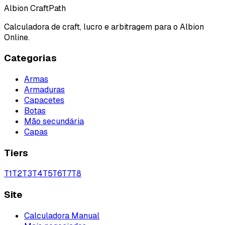
Albion CraftPath
Calculadora de craft, lucro e arbitragem para o Albion
Online.
Categorias
Armas
Armaduras
Capacetes
Botas
Mão secundária
Capas
Tiers
T
1
T
2
T
3
T
4
T
5
T
6
T
7
T
8
Site
Calculadora Manual