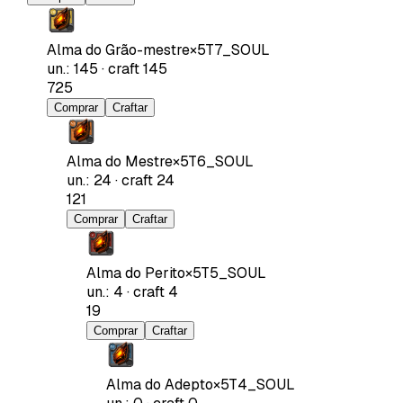
Alma do Grão-mestre
×
5
T7_SOUL
un.
:
145
·
craft
145
725
Comprar
Craftar
Alma do Mestre
×
5
T6_SOUL
un.
:
24
·
craft
24
121
Comprar
Craftar
Alma do Perito
×
5
T5_SOUL
un.
:
4
·
craft
4
19
Comprar
Craftar
Alma do Adepto
×
5
T4_SOUL