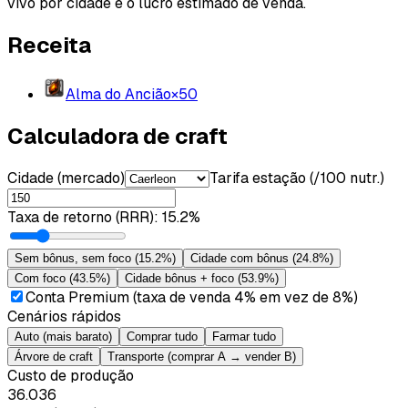
vivo por cidade e o lucro estimado de venda.
Receita
Alma do Ancião
×
50
Calculadora de craft
Cidade (mercado)
Tarifa estação (/100 nutr.)
Taxa de retorno (RRR)
:
15.2%
Sem bônus, sem foco
(
15.2%
)
Cidade com bônus
(
24.8%
)
Com foco
(
43.5%
)
Cidade bônus + foco
(
53.9%
)
Conta Premium (taxa de venda 4% em vez de 8%)
Cenários rápidos
Auto (mais barato)
Comprar tudo
Farmar tudo
Árvore de craft
Transporte (comprar A → vender B)
Custo de produção
36.036