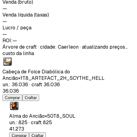
Venda (bruto)
—
Venda líquida (taxas)
—
Lucro / peça
—
ROI:
—
Árvore de craft
·
cidade
:
Caerleon
· atualizando preços…
custo da linha
Cabeça de Foice Diabólica do
Ancião
×
1
T8_ARTEFACT_2H_SCYTHE_HELL
un.
:
36.036
·
craft
36.036
36.036
Comprar
Craftar
Alma do Ancião
×
50
T8_SOUL
un.
:
825
·
craft
825
41.273
Comprar
Craftar