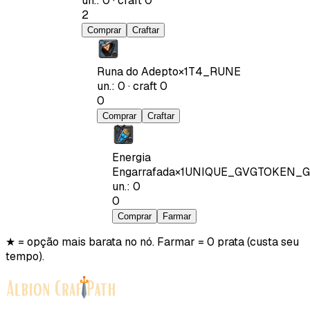
un.
:
0
·
craft
0
2
Comprar
Craftar
Runa do Adepto
×
1
T4_RUNE
un.
:
0
·
craft
0
0
Comprar
Craftar
Energia
Engarrafada
×
1
UNIQUE_GVGTOKEN_G
un.
:
0
0
Comprar
Farmar
★ = opção mais barata no nó. Farmar = 0 prata (custa seu
tempo).