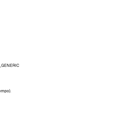
_GENERIC
empo).