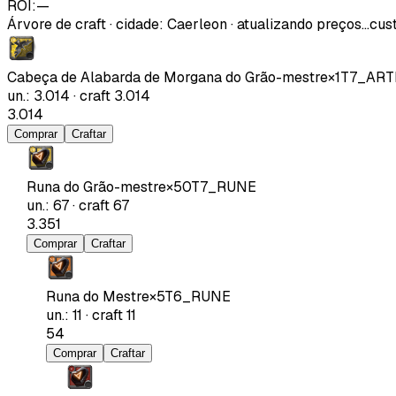
ROI:
—
Árvore de craft
·
cidade
:
Caerleon
· atualizando preços…
cust
Cabeça de Alabarda de Morgana do Grão-mestre
×
1
T7_AR
un.
:
3.014
·
craft
3.014
3.014
Comprar
Craftar
Runa do Grão-mestre
×
50
T7_RUNE
un.
:
67
·
craft
67
3.351
Comprar
Craftar
Runa do Mestre
×
5
T6_RUNE
un.
:
11
·
craft
11
54
Comprar
Craftar