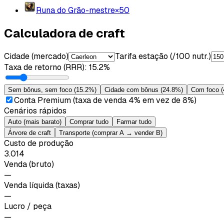
Runa do Grão-mestre
×
50
Calculadora de craft
Cidade (mercado)
Tarifa estação (/100 nutr.)
Taxa de retorno (RRR)
:
15.2%
Sem bônus, sem foco
(
15.2%
)
Cidade com bônus
(
24.8%
)
Com foco
(
Conta Premium (taxa de venda 4% em vez de 8%)
Cenários rápidos
Auto (mais barato)
Comprar tudo
Farmar tudo
Árvore de craft
Transporte (comprar A → vender B)
Custo de produção
3.014
Venda (bruto)
—
Venda líquida (taxas)
—
Lucro / peça
—