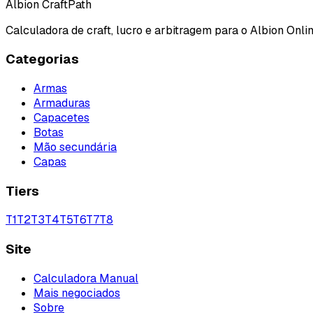
Albion CraftPath
Calculadora de craft, lucro e arbitragem para o Albion Onlin
Categorias
Armas
Armaduras
Capacetes
Botas
Mão secundária
Capas
Tiers
T
1
T
2
T
3
T
4
T
5
T
6
T
7
T
8
Site
Calculadora Manual
Mais negociados
Sobre