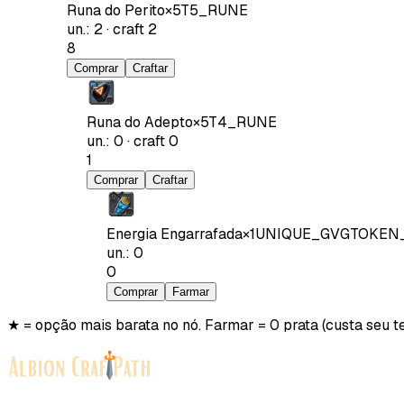
Runa do Perito
×
5
T5_RUNE
un.
:
2
·
craft
2
8
Comprar
Craftar
Runa do Adepto
×
5
T4_RUNE
un.
:
0
·
craft
0
1
Comprar
Craftar
Energia Engarrafada
×
1
UNIQUE_GVGTOKEN
un.
:
0
0
Comprar
Farmar
★ = opção mais barata no nó. Farmar = 0 prata (custa seu t