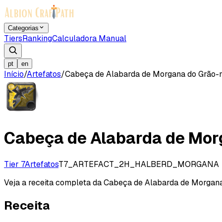
Categorias
Tiers
Ranking
Calculadora Manual
pt
en
Início
/
Artefatos
/
Cabeça de Alabarda de Morgana do Grão-
Cabeça de Alabarda de Mor
Tier 7
Artefatos
T7_ARTEFACT_2H_HALBERD_MORGANA
Veja a receita completa da Cabeça de Alabarda de Morgana d
Receita