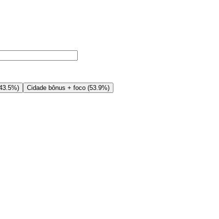
43.5%
)
Cidade bônus + foco
(
53.9%
)